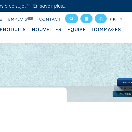
s à ce sujet ? -
En savoir plus....
E
EMPLOIS
CONTACT
2
FR
PRODUITS
NOUVELLES
EQUIPE
DOMMAGES