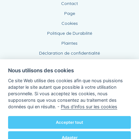
Contact
Page
Cookies
Politique de Durabilité
Plaintes
Déclaration de confidentialité
Nous utilisons des cookies
Ce site Web utilise des cookies afin que nous puissions
adapter le site autant que possible à votre utilisation
personnelle. Si vous acceptez les cookies, nous
supposerons que vous consentez au traitement des
Agent lié, BE 0543 443 389
données qui en résulte. -
Plus d'infos sur les cookies
de KBC Assurances sa
Professor Roger Van Overstraetenplein 2
3000 Louvain - Belgique
Accepter tout
TVA BE 0403.552.563 - RPR Louvain
Powered by
KBC-Agent
(
versie 3.21.0
)
Bene.be
© 2026 tous droits réservés
Adapter