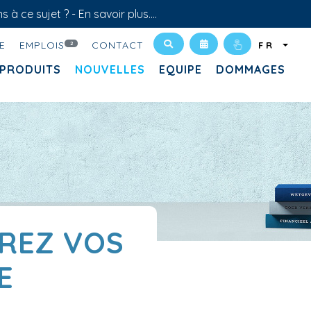
s à ce sujet ? -
En savoir plus....
E
EMPLOIS
CONTACT
2
FR
PRODUITS
NOUVELLES
EQUIPE
DOMMAGES
ÉREZ VOS
E