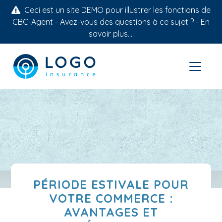
Ceci est un site DEMO pour illustrer les fonctions de
CBC-Agent - Avez-vous des questions à ce sujet ? -
En
savoir plus....
PÉRIODE ESTIVALE POUR
VOTRE COMMERCE :
AVANTAGES ET