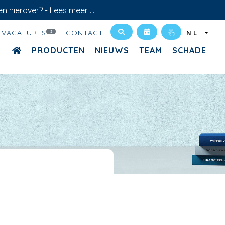
en hierover? -
Lees meer ...
VACATURES
CONTACT
2
NL
PRODUCTEN
NIEUWS
TEAM
SCHADE