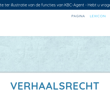
e ter illustratie van de functies van KBC-Agent - Hebt u vrag
PAGINA
LEXICON
VERHAALSRECHT