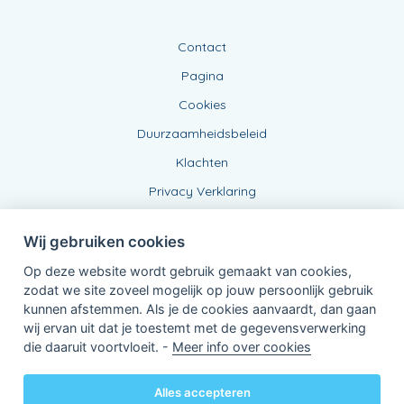
Contact
Pagina
Cookies
Duurzaamheidsbeleid
Klachten
Privacy Verklaring
Wij gebruiken cookies
Op deze website wordt gebruik gemaakt van cookies,
zodat we site zoveel mogelijk op jouw persoonlijk gebruik
kunnen afstemmen. Als je de cookies aanvaardt, dan gaan
wij ervan uit dat je toestemt met de gegevensverwerking
Verbonden Agent, BE 0543 443 389
die daaruit voortvloeit. -
Meer info over cookies
van KBC Verzekeringen nv
Professor Roger Van Overstraetenplein 2
3000 Leuven - Belgie
Alles accepteren
BTW BE 0403.552.563 - RPR Leuven