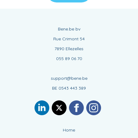
Bene.be bv
Rue Crimont 54
7890 Ellezelles
055 89 06 70
support@bene.be
BE 0543 443 389
Home