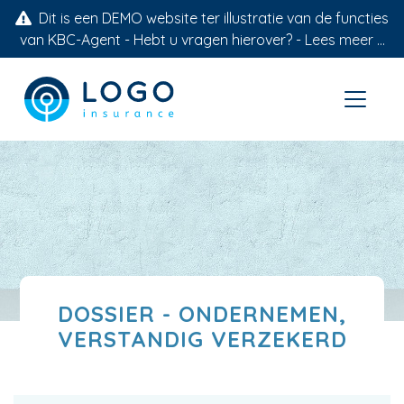
Dit is een DEMO website ter illustratie van de functies
van KBC-Agent - Hebt u vragen hierover? -
Lees meer ...
DOSSIER - ONDERNEMEN,
VERSTANDIG VERZEKERD