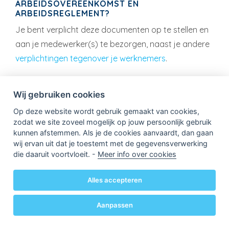
ARBEIDSOVEREENKOMST EN
ARBEIDSREGLEMENT?
Je bent verplicht deze documenten op te stellen en
aan je medewerker(s) te bezorgen, naast je andere
verplichtingen tegenover je werknemers
.
JE WERKNEMERS VERZEKEREN: MEER
Wij gebruiken cookies
DAN EEN
Op deze website wordt gebruik gemaakt van cookies,
ARBEIDSONGEVALLENVERZEKERING
zodat we site zoveel mogelijk op jouw persoonlijk gebruik
kunnen afstemmen. Als je de cookies aanvaardt, dan gaan
Een
arbeidsongevallenverzekering
is
wij ervan uit dat je toestemt met de gegevensverwerking
verplichte kost zodra je werknemers hebt.
die daaruit voortvloeit. -
Meer info over cookies
Deze polis dekt de financiële gevolgen van een
arbeidsongeval: een ongeval tijdens het werk -
Alles accepteren
ook tijdens het
telewerken
- of op de weg van
en naar het bedrijf.
Aanpassen
Andere werknemersverzekeringen móét je niet
nemen, maar ze vormen wél een interessant