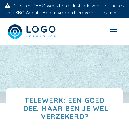
Dit is een DEMO website ter illustratie van de functies
van KBC-Agent - Hebt u vragen hierover? -
Lees meer ...
TELEWERK: EEN GOED
IDEE. MAAR BEN JE WEL
VERZEKERD?