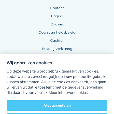
Contact
Pagina
Cookies
Duurzaamheidsbeleid
Klachten
Privacy Verklaring
Wij gebruiken cookies
Op deze website wordt gebruik gemaakt van cookies,
zodat we site zoveel mogelijk op jouw persoonlijk gebruik
kunnen afstemmen. Als je de cookies aanvaardt, dan gaan
wij ervan uit dat je toestemt met de gegevensverwerking
Verbonden Agent, BE 0543 443 389
die daaruit voortvloeit. -
Meer info over cookies
van KBC Verzekeringen nv
Professor Roger Van Overstraetenplein 2
3000 Leuven - Belgie
Alles accepteren
BTW BE 0403.552.563 - RPR Leuven
Powered by
KBC-Agent
(
versie 3.21.0
)