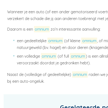
Wanneer je een auto (of een ander gemotoriseerd voertui
verzekert de schade die jij aan anderen toebrengt met j
Daarom is een
omnium
zo’n interessante aanvulling:
een gedeeltelijke
omnium
(of kleine
omnium
, of mi
natuurgeweld (bv. hagel) en door dieren (knagende 
een volledige
omnium
(of full
omnium
) is een all
veroorzaakt doordat je gedronken hebt).
Naast de (volledige of gedeeltelijke)
omnium
raden we j
bij een auto-ongeluk.
Gerelateerde p