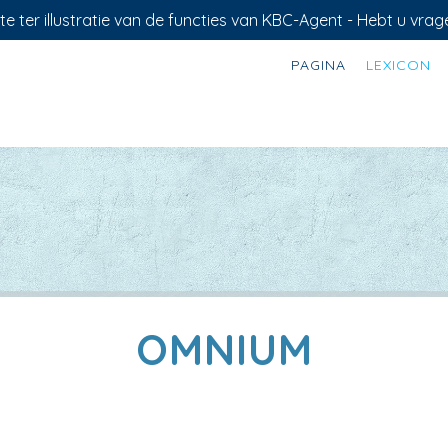
e ter illustratie van de functies van KBC-Agent - Hebt u vrag
PAGINA
LEXICON
OMNIUM