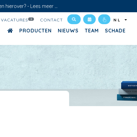
en hierover? -
Lees meer ...
VACATURES
CONTACT
2
NL
PRODUCTEN
NIEUWS
TEAM
SCHADE