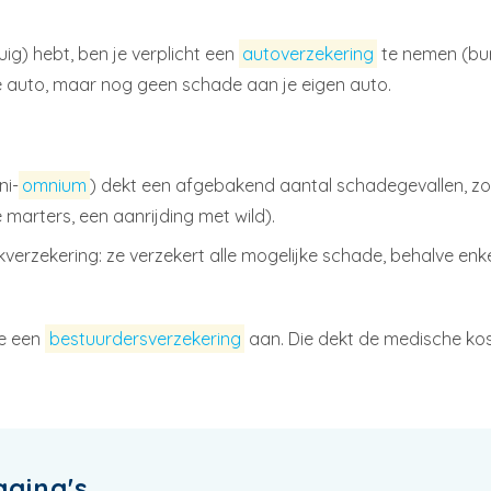
g) hebt, ben je verplicht een
autoverzekering
te nemen (bur
e auto, maar nog geen schade aan je eigen auto.
ni-
omnium
) dekt een afgebakend aantal schadegevallen, zo
marters, een aanrijding met wild).
riskverzekering: ze verzekert alle mogelijke schade, behalve en
e een
bestuurdersverzekering
aan. Die dekt de medische ko
agina's