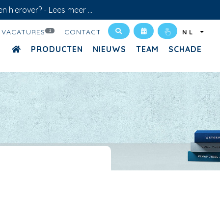
en hierover? -
Lees meer ...
VACATURES
CONTACT
2
NL
PRODUCTEN
NIEUWS
TEAM
SCHADE