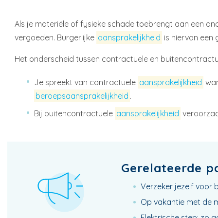
Als je materiële of fysieke schade toebrengt aan een ande
vergoeden. Burgerlijke
aansprakelijkheid
is hiervan een
Het onderscheid tussen contractuele en buitencontract
Je spreekt van contractuele
aansprakelijkheid
wan
beroepsaansprakelijkheid
.
Bij buitencontractuele
aansprakelijkheid
veroorzaa
Gerelateerde p
Verzeker jezelf voor 
Op vakantie met de 
Elektrische step: zo g