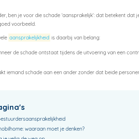
r, ben je voor die schade ‘aansprakelijk’: dat betekent dat j
 goed voorbeeld.
uele
aansprakelijkheid
is daarbij van belang:
neer de schade ontstaat tijdens de uitvoering van een cont
kt iemand schade aan een ander zonder dat beide personen
agina's
bestuurdersaansprakelijkheid
mobilhome: waaraan moet je denken?
a je veilig de weg op