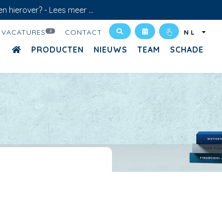
en hierover? -
Lees meer ...
VACATURES
CONTACT
2
NL
PRODUCTEN
NIEUWS
TEAM
SCHADE