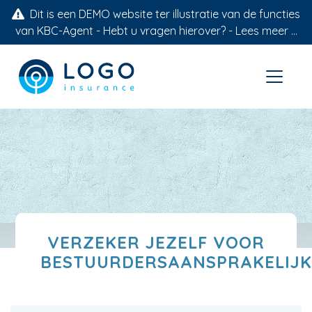
Dit is een DEMO website ter illustratie van de functies
van KBC-Agent - Hebt u vragen hierover? -
Lees meer ...
VERZEKER JEZELF VOOR
BESTUURDERSAANSPRAKELIJK