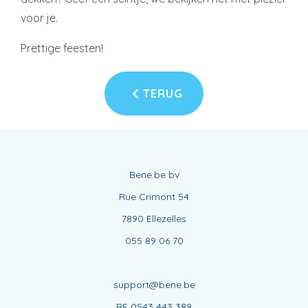
voor je.
Prettige feesten!
TERUG
Bene.be bv
Rue Crimont 54
7890 Ellezelles
055 89 06 70
support@bene.be
BE 0543 443 389