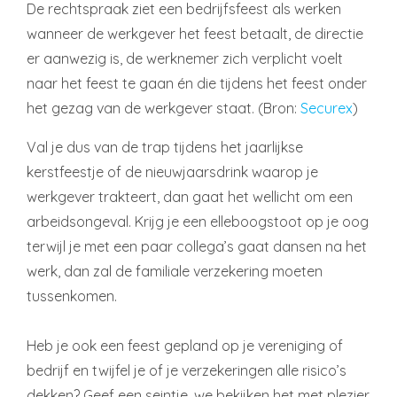
De rechtspraak ziet een bedrijfsfeest als werken
wanneer de werkgever het feest betaalt, de directie
er aanwezig is, de werknemer zich verplicht voelt
naar het feest te gaan én die tijdens het feest onder
het gezag van de werkgever staat. (Bron:
Securex
)
Val je dus van de trap tijdens het jaarlijkse
kerstfeestje of de nieuwjaarsdrink waarop je
werkgever trakteert, dan gaat het wellicht om een
arbeidsongeval. Krijg je een elleboogstoot op je oog
terwijl je met een paar collega’s gaat dansen na het
werk, dan zal de familiale verzekering moeten
tussenkomen.
Heb je ook een feest gepland op je vereniging of
bedrijf en twijfel je of je verzekeringen alle risico’s
dekken? Geef een seintje, we bekijken het met plezier