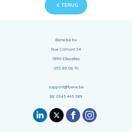
TERUG
Bene.be bv
Rue Crimont 54
7890 Ellezelles
055 89 06 70
support@bene.be
BE 0543 443 389