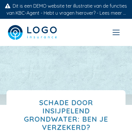
Dit is een DEMO website ter illustratie van de functies
van KBC-Agent - Hebt u vragen hierover? -
Lees meer ...
SCHADE DOOR
INSIJPELEND
GRONDWATER: BEN JE
VERZEKERD?