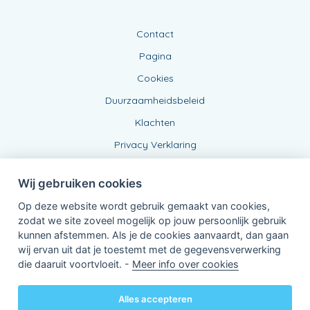
Contact
Pagina
Cookies
Duurzaamheidsbeleid
Klachten
Privacy Verklaring
Wij gebruiken cookies
Op deze website wordt gebruik gemaakt van cookies,
zodat we site zoveel mogelijk op jouw persoonlijk gebruik
kunnen afstemmen. Als je de cookies aanvaardt, dan gaan
wij ervan uit dat je toestemt met de gegevensverwerking
Verbonden Agent, BE 0543 443 389
die daaruit voortvloeit. -
Meer info over cookies
van KBC Verzekeringen nv
Professor Roger Van Overstraetenplein 2
3000 Leuven - Belgie
Alles accepteren
BTW BE 0403.552.563 - RPR Leuven