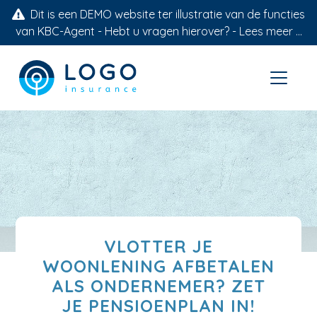
Dit is een DEMO website ter illustratie van de functies
van KBC-Agent - Hebt u vragen hierover? -
Lees meer ...
VLOTTER JE
WOONLENING AFBETALEN
ALS ONDERNEMER? ZET
JE PENSIOENPLAN IN!