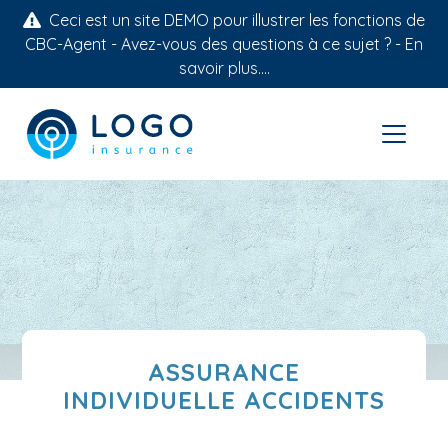
Ceci est un site DEMO pour illustrer les fonctions de
CBC-Agent - Avez-vous des questions à ce sujet ? -
En
savoir plus....
ASSURANCE
INDIVIDUELLE ACCIDENTS