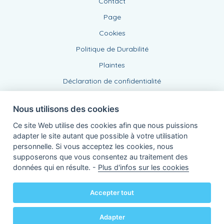
Contact
Page
Cookies
Politique de Durabilité
Plaintes
Déclaration de confidentialité
Nous utilisons des cookies
Ce site Web utilise des cookies afin que nous puissions
adapter le site autant que possible à votre utilisation
personnelle. Si vous acceptez les cookies, nous
supposerons que vous consentez au traitement des
Agent lié, BE 0543 443 389
données qui en résulte. -
Plus d'infos sur les cookies
de KBC Assurances sa
Professor Roger Van Overstraetenplein 2
3000 Louvain - Belgique
Accepter tout
TVA BE 0403.552.563 - RPR Louvain
Powered by
KBC-Agent
(
versie 3.21.0
)
Bene.be
© 2026 tous droits réservés
Adapter