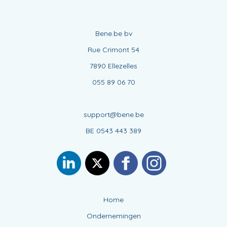
Bene.be bv
Rue Crimont 54
7890 Ellezelles
055 89 06 70
support@bene.be
BE 0543 443 389
Home
Ondernemingen