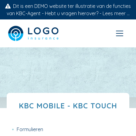
Dit is een DEMO website ter illustratie van de functies
van KBC-Agent - Hebt u vragen hierover? -
Lees meer ...
KBC MOBILE - KBC TOUCH
Formulieren