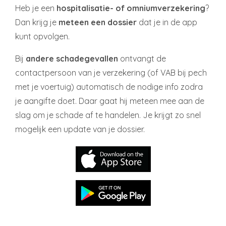
Heb je een
hospitalisatie- of omniumverzekering
?
Dan krijg je
meteen een dossier
dat je in de app
kunt opvolgen.
Bij
andere schadegevallen
ontvangt de
contactpersoon van je verzekering (of VAB bij pech
met je voertuig) automatisch de nodige info zodra
je aangifte doet. Daar gaat hij meteen mee aan de
slag om je schade af te handelen. Je krijgt zo snel
mogelijk een update van je dossier.