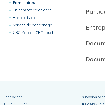
Formulaires
Un constat d'accident
Partic
Hospitalisation
Service de dépannage
Entre
CBC Mobile - CBC Touch
Docume
Docum
Bene.be sprl
support@bene
Rue Crimont 54
BE 0543 443 3