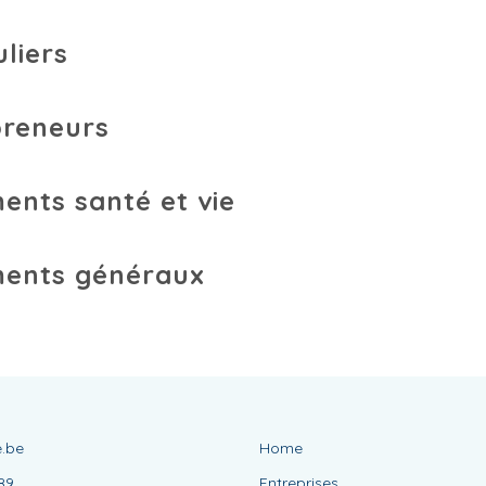
uliers
preneurs
nts santé et vie
ents généraux
.be
Home
89
Entreprises