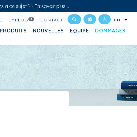
s à ce sujet ? -
En savoir plus....
E
EMPLOIS
CONTACT
2
FR
PRODUITS
NOUVELLES
EQUIPE
DOMMAGES