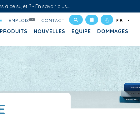
s à ce sujet ? -
En savoir plus....
E
EMPLOIS
CONTACT
2
FR
PRODUITS
NOUVELLES
EQUIPE
DOMMAGES
E