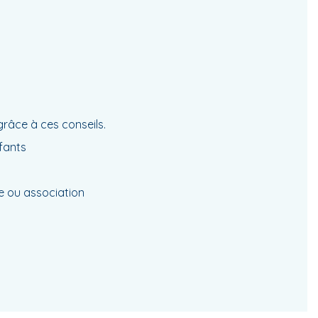
grâce à ces conseils.
nfants
se ou association